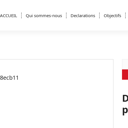
ACCUEIL
Qui sommes-nous
Declarations
Objectifs
Re
f8ecb11
D
p