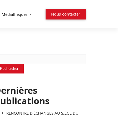
N
o
u
s
c
o
n
t
a
c
t
e
r
Médiathèques
chercher
Rechercher
ernières
ublications
RENCONTRE D’ÉCHANGES AU SIÈGE DU