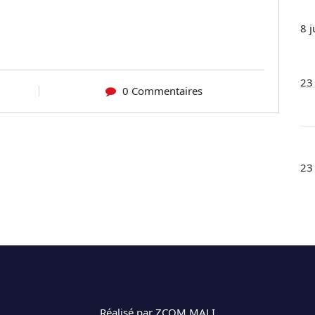
8 j
23
0 Commentaires
23
Réalisé par ZCOM MALI