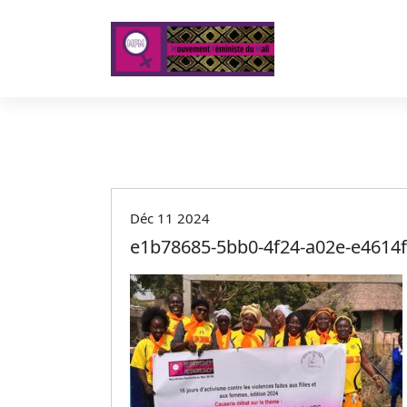
A
l
l
e
r
a
u
c
o
n
t
Déc 11 2024
e
e1b78685-5bb0-4f24-a02e-e4614
n
u