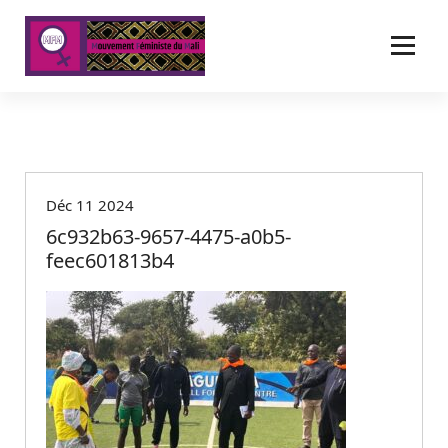
A
l
l
e
r
a
u
c
o
Déc 11 2024
n
t
6c932b63-9657-4475-a0b5-
e
feec601813b4
n
u