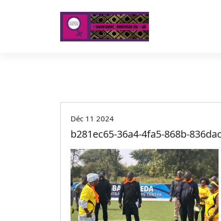
A
l
l
e
r
a
u
c
o
n
t
Déc 11 2024
e
b281ec65-36a4-4fa5-868b-836da
n
u