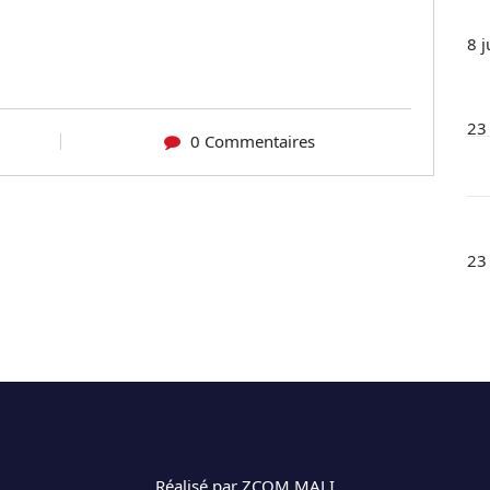
8 j
23
0 Commentaires
23
Réalisé par ZCOM MALI