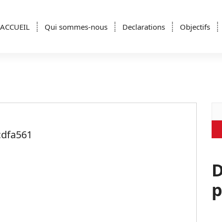
ACCUEIL
Qui sommes-nous
Declarations
Objectifs
Re
cdfa561
D
p