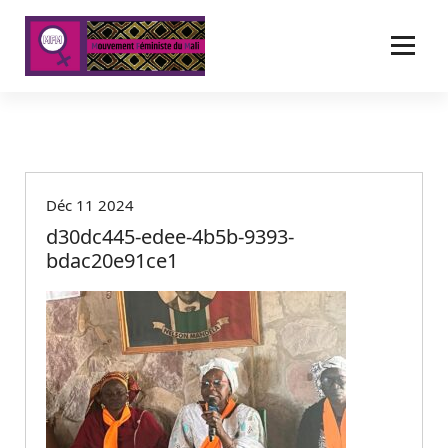
A
l
l
e
r
a
u
c
o
Déc 11 2024
n
t
d30dc445-edee-4b5b-9393-
e
bdac20e91ce1
n
u