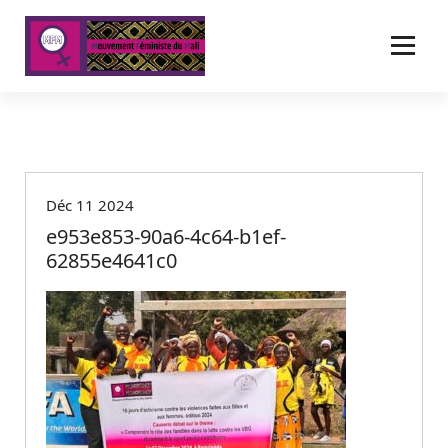
A
l
l
e
r
a
u
c
o
Déc 11 2024
n
t
e953e853-90a6-4c64-b1ef-
e
62855e4641c0
n
u