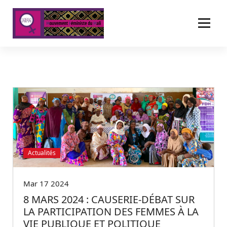
A
l
l
e
r
a
u
c
o
n
t
e
n
u
Actualités
Mar 17 2024
8 MARS 2024 : CAUSERIE-DÉBAT SUR
LA PARTICIPATION DES FEMMES À LA
VIE PUBLIQUE ET POLITIQUE