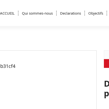
ACCUEIL
Qui sommes-nous
Declarations
Objectifs
Re
bb31cf4
D
p