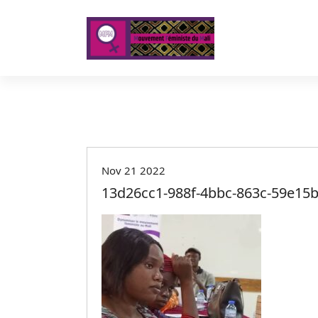
A
l
l
e
r
a
u
c
o
n
t
Nov 21 2022
e
13d26cc1-988f-4bbc-863c-59e15
n
u