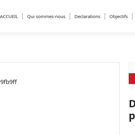
ACCUEIL
Qui sommes-nous
Declarations
Objectifs
Re
9fb9ff
D
p