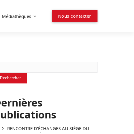
N
o
u
s
c
o
n
t
a
c
t
e
r
Médiathèques
chercher
Rechercher
ernières
ublications
RENCONTRE D’ÉCHANGES AU SIÈGE DU