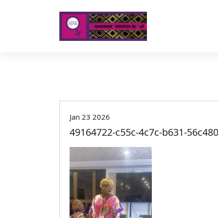
A
l
l
e
r
a
u
c
o
n
t
Jan 23 2026
e
49164722-c55c-4c7c-b631-56c480
n
u