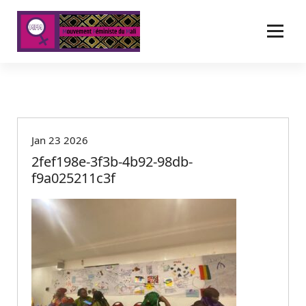
A
l
l
e
r
a
u
c
o
Jan 23 2026
n
t
2fef198e-3f3b-4b92-98db-
e
f9a025211c3f
n
u