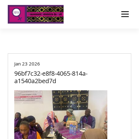
A
l
l
e
r
a
u
c
o
Jan 23 2026
n
t
96bf7c32-e8f8-4065-814a-
e
a1540a2bed7d
n
u