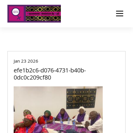
A
l
l
e
r
a
u
c
o
Jan 23 2026
n
t
efe1b2c6-d076-4731-b40b-
e
0dc0c209cf80
n
u