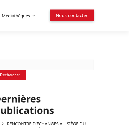
N
o
u
s
c
o
n
t
a
c
t
e
r
Médiathèques
chercher
Rechercher
ernières
ublications
RENCONTRE D’ÉCHANGES AU SIÈGE DU