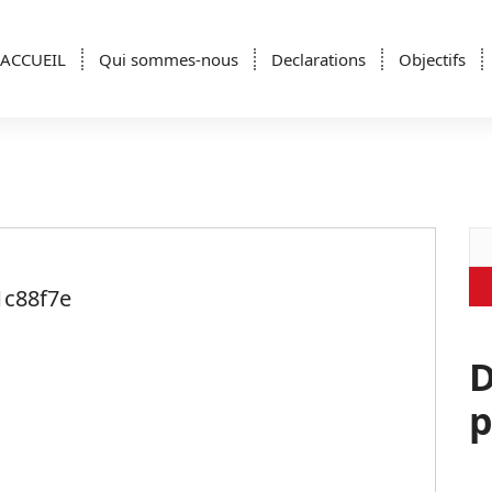
ACCUEIL
Qui sommes-nous
Declarations
Objectifs
Re
1c88f7e
D
p