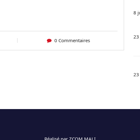
8 j
23
0 Commentaires
23
Réalisé par ZCOM MALI