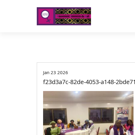
A
l
l
e
r
a
u
c
o
n
t
Jan 23 2026
e
f23d3a7c-82de-4053-a148-2bde7
n
u