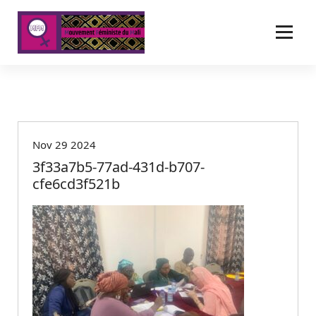
A
l
l
e
r
a
u
c
o
Nov 29 2024
n
t
3f33a7b5-77ad-431d-b707-
e
cfe6cd3f521b
n
u