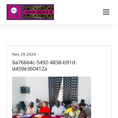
A
l
l
e
r
a
u
c
o
Nov 29 2024
n
t
8a76664c-5492-4838-b91d-
e
d459e360412a
n
u