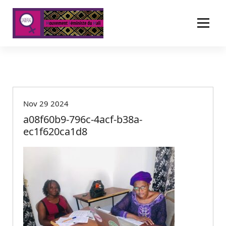
A
l
l
e
r
a
u
c
o
Nov 29 2024
n
t
a08f60b9-796c-4acf-b38a-
e
ec1f620ca1d8
n
u