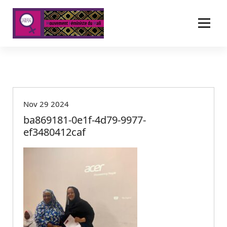
A
l
l
e
r
a
u
c
o
Nov 29 2024
n
t
ba869181-0e1f-4d79-9977-
e
ef3480412caf
n
u