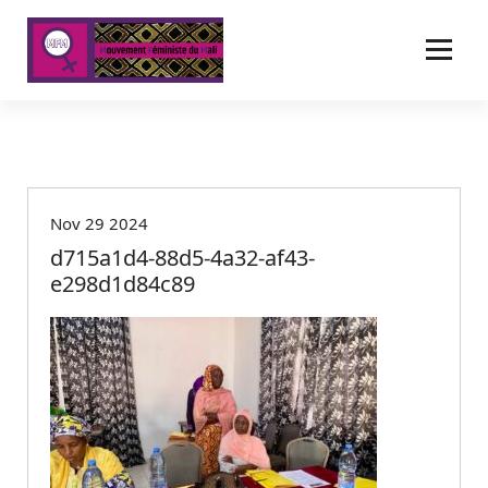
A
l
l
e
r
a
u
c
o
Nov 29 2024
n
t
d715a1d4-88d5-4a32-af43-
e
e298d1d84c89
n
u