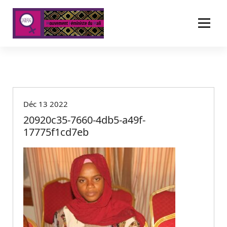
A
l
l
e
r
a
u
c
o
Déc 13 2022
n
t
20920c35-7660-4db5-a49f-
e
17775f1cd7eb
n
u