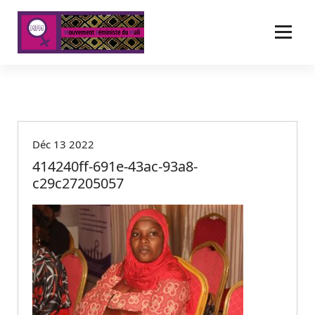
A
l
l
e
r
a
u
c
o
Déc 13 2022
n
t
414240ff-691e-43ac-93a8-
e
c29c27205057
n
u