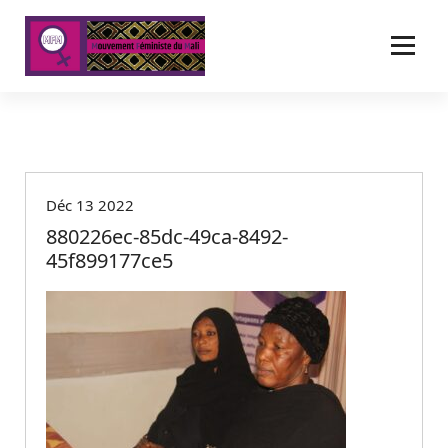
A
l
l
e
r
a
u
c
o
Déc 13 2022
n
t
880226ec-85dc-49ca-8492-
e
45f899177ce5
n
u