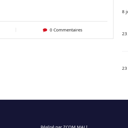
8 j
0 Commentaires
23
23
Réalisé par ZCOM MALI