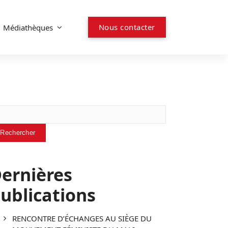
N
o
u
s
c
o
n
t
a
c
t
e
r
Médiathèques
chercher
Rechercher
ernières
ublications
RENCONTRE D’ÉCHANGES AU SIÈGE DU