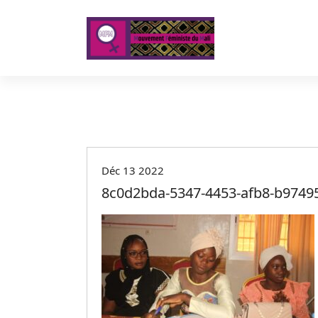
A
l
l
e
r
a
u
c
o
n
t
Déc 13 2022
e
8c0d2bda-5347-4453-afb8-b9749
n
u