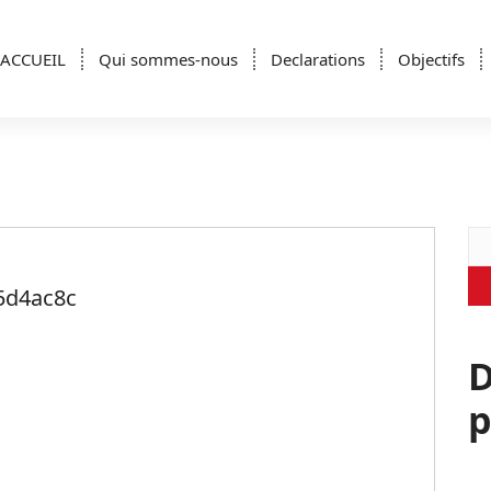
ACCUEIL
Qui sommes-nous
Declarations
Objectifs
Re
5d4ac8c
D
p