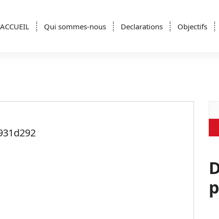
ACCUEIL
Qui sommes-nous
Declarations
Objectifs
Re
931d292
D
p