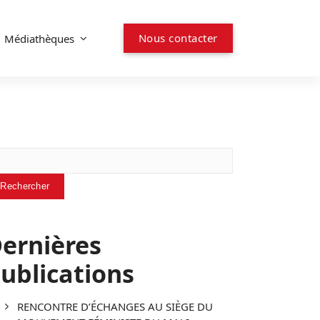
N
o
u
s
c
o
n
t
a
c
t
e
r
Médiathèques
chercher
Rechercher
ernières
ublications
RENCONTRE D’ÉCHANGES AU SIÈGE DU