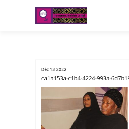
A
l
l
e
r
a
u
c
o
n
t
Déc 13 2022
e
ca1a153a-c1b4-4224-993a-6d7b1
n
u