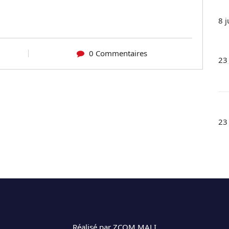
8 j
0 Commentaires
23
23
Réalisé par ZCOM MALI