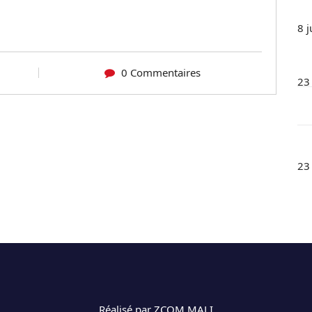
8 j
0 Commentaires
23
23
Réalisé par ZCOM MALI