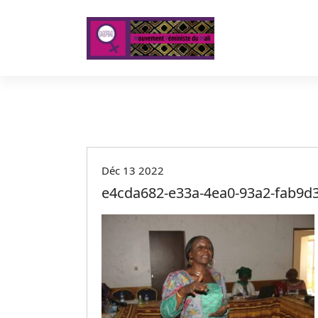
A
l
l
e
r
a
u
c
o
n
t
Déc 13 2022
e
e4cda682-e33a-4ea0-93a2-fab9d
n
u