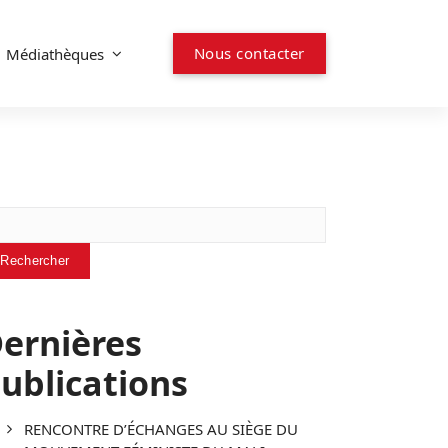
N
o
u
s
c
o
n
t
a
c
t
e
r
Médiathèques
chercher
Rechercher
ernières
ublications
RENCONTRE D’ÉCHANGES AU SIÈGE DU