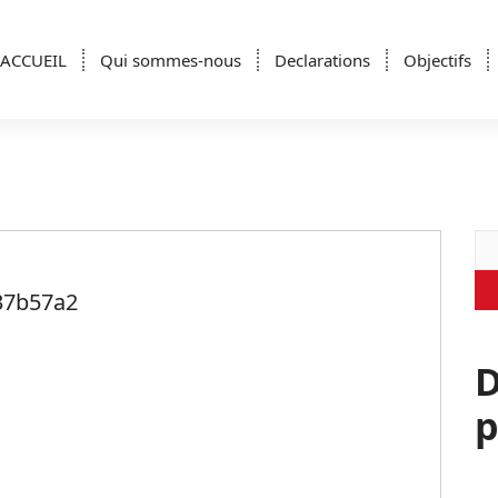
ACCUEIL
Qui sommes-nous
Declarations
Objectifs
Re
37b57a2
D
p