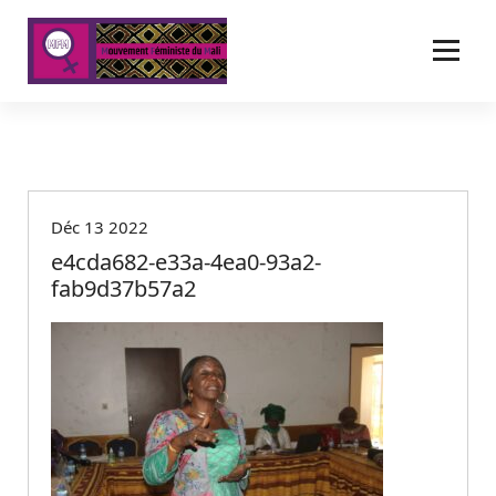
A
l
l
e
r
a
u
c
o
Déc 13 2022
n
t
e4cda682-e33a-4ea0-93a2-
e
fab9d37b57a2
n
u