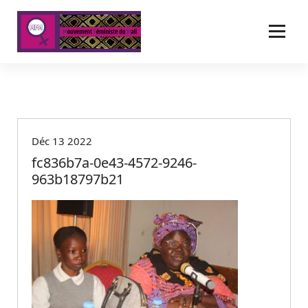
A
l
l
e
r
a
u
c
o
Déc 13 2022
n
t
fc836b7a-0e43-4572-9246-
e
963b18797b21
n
u