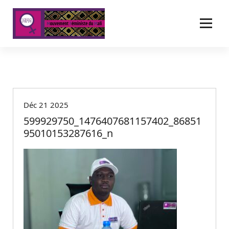
A
l
l
e
r
a
u
c
o
Déc 21 2025
n
t
599929750_1476407681157402_86851
e
95010153287616_n
n
u