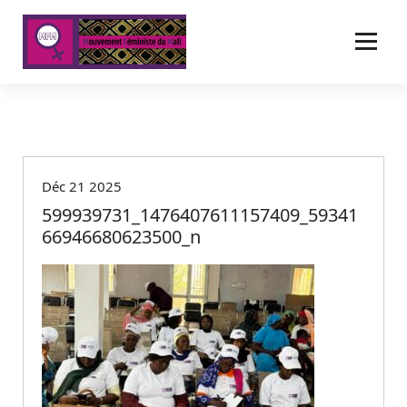
A
l
l
e
r
a
u
c
o
Déc 21 2025
n
t
599939731_1476407611157409_59341
e
66946680623500_n
n
u