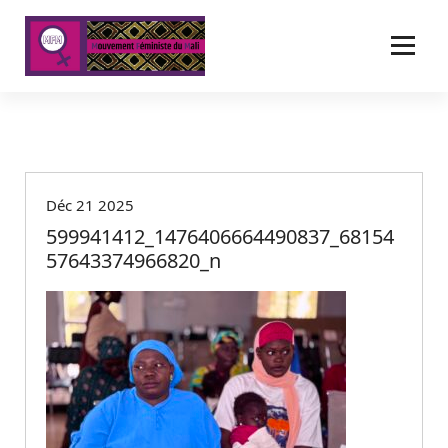
A
l
l
e
r
a
u
c
o
Déc 21 2025
n
t
599941412_1476406664490837_68154
e
57643374966820_n
n
u