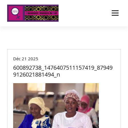
A
l
l
e
r
a
u
c
o
Déc 21 2025
n
t
600892738_1476407511157419_87949
e
9126021881494_n
n
u