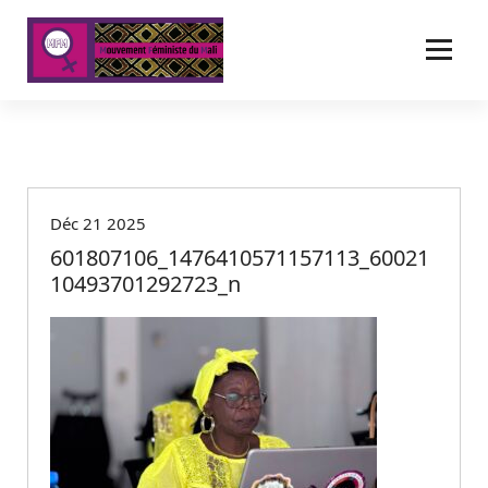
A
l
l
e
r
a
u
c
o
Déc 21 2025
n
t
601807106_1476410571157113_60021
e
10493701292723_n
n
u