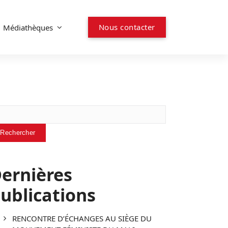
N
o
u
s
c
o
n
t
a
c
t
e
r
Médiathèques
chercher
Rechercher
ernières
ublications
RENCONTRE D’ÉCHANGES AU SIÈGE DU