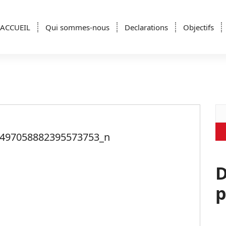
ACCUEIL
Qui sommes-nous
Declarations
Objectifs
Re
4497058882395573753_n
D
p