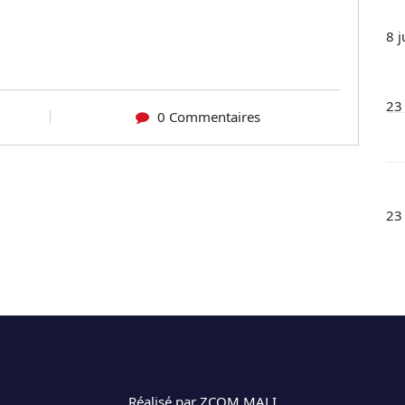
8 j
23
0 Commentaires
23
Réalisé par ZCOM MALI