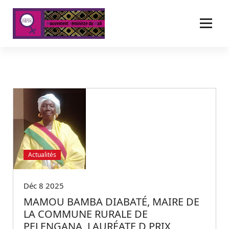
A
l
l
e
r
a
u
c
o
n
t
e
n
u
Actualités
Déc 8 2025
MAMOU BAMBA DIABATÉ, MAIRE DE
LA COMMUNE RURALE DE
PELENGANA LAURÉATE D PRIX