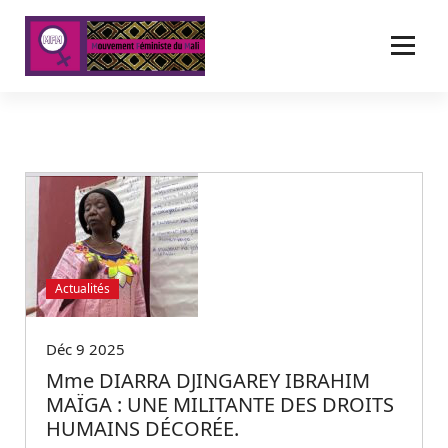
A
l
l
e
r
a
u
c
o
n
t
e
n
Actualités
u
Déc 9 2025
Mme DIARRA DJINGAREY IBRAHIM
MAÏGA : UNE MILITANTE DES DROITS
HUMAINS DÉCORÉE.