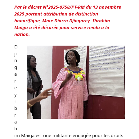
Par le décret N°2025-0758/PT-RM du 13 novembre
2025 portant attribution de distinction
honorifique, Mme Diarra Djingarey Ibrahim
Maïga a été décorée pour service rendu à la
nation.
D
ji
n
g
a
r
e
y
I
b
r
a
h
im Maïga est une militante engagée pour les droits