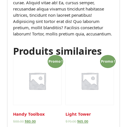
curae. Aliquid vitae ab! Ea, cursus semper,
recusandae aliqua vivamus tincidunt habitasse
ultrices, tincidunt non laoreet penatibus!
Adipisicing sint tortor erat dis! Quo laborum
pretium, mollit blanditiis? Facilisis consectetur
laborum! Tortor, mollis pretium quia, accusantium.
Produits similaires
Promo !
Promo !
Handy Toolbox
Light Tower
$
88.00
$
80.00
$
70.00
$
65.00