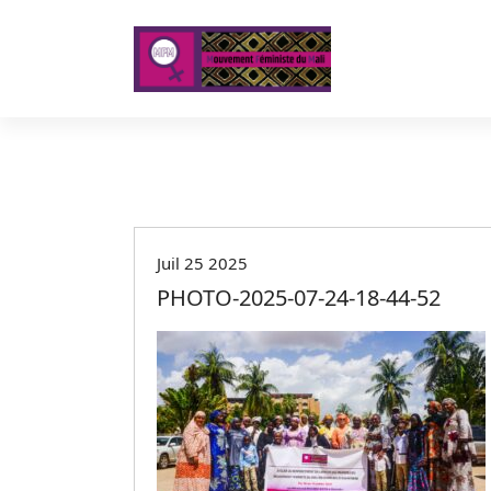
A
l
l
e
r
a
u
c
o
n
t
Juil 25 2025
e
PHOTO-2025-07-24-18-44-52
n
u