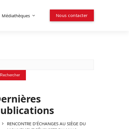
N
o
u
s
c
o
n
t
a
c
t
e
r
Médiathèques
chercher
Rechercher
ernières
ublications
RENCONTRE D’ÉCHANGES AU SIÈGE DU