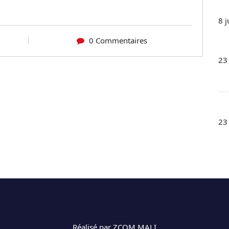
8 j
0 Commentaires
23
23
Réalisé par ZCOM MALI