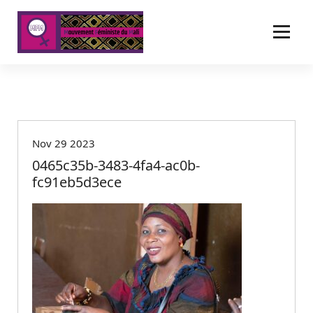
A
l
l
e
r
a
u
c
o
Nov 29 2023
n
t
0465c35b-3483-4fa4-ac0b-
e
fc91eb5d3ece
n
u