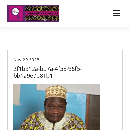
A
l
l
e
r
a
u
c
o
Nov 29 2023
n
t
2f1b912a-bd7a-4f58-96f5-
e
bb1a9e7b81b1
n
u