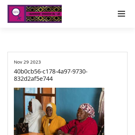
A
l
l
e
r
a
u
c
o
Nov 29 2023
n
t
40b0cb56-c178-4a97-9730-
e
832d2af5e744
n
u