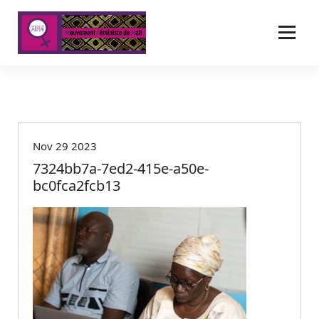
A
l
l
e
r
a
u
c
o
Nov 29 2023
n
t
7324bb7a-7ed2-415e-a50e-
e
bc0fca2fcb13
n
u