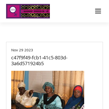
A
l
l
e
r
a
u
c
o
Nov 29 2023
n
t
c47f9f49-fcb1-41c5-803d-
e
3a6d571924b5
n
u