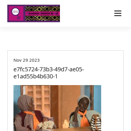
A
l
l
e
r
a
u
c
o
Nov 29 2023
n
t
e7fc5724-73b3-49d7-ae05-
e
e1ad55b4b630-1
n
u