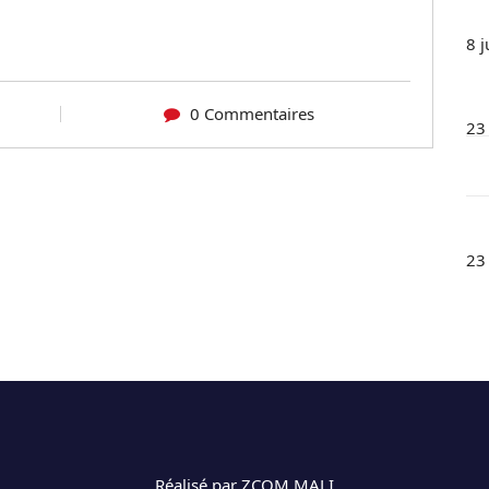
8 j
0 Commentaires
23
23
Réalisé par ZCOM MALI