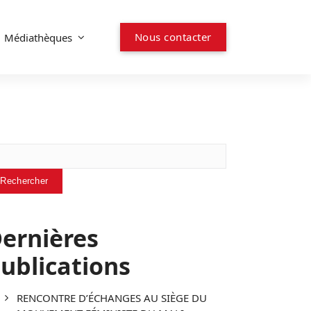
N
o
u
s
c
o
n
t
a
c
t
e
r
Médiathèques
chercher
Rechercher
ernières
ublications
RENCONTRE D’ÉCHANGES AU SIÈGE DU