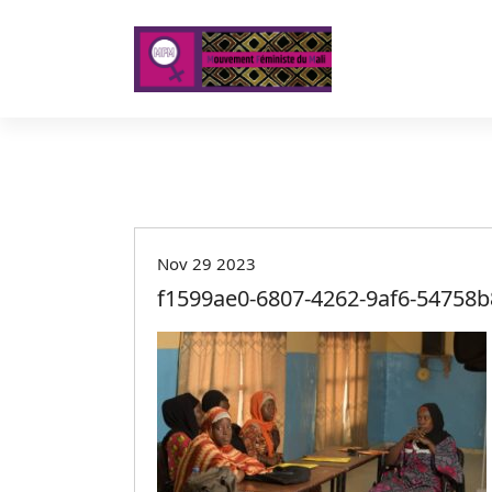
A
l
l
e
r
a
u
c
o
n
t
Nov 29 2023
e
f1599ae0-6807-4262-9af6-54758b
n
u