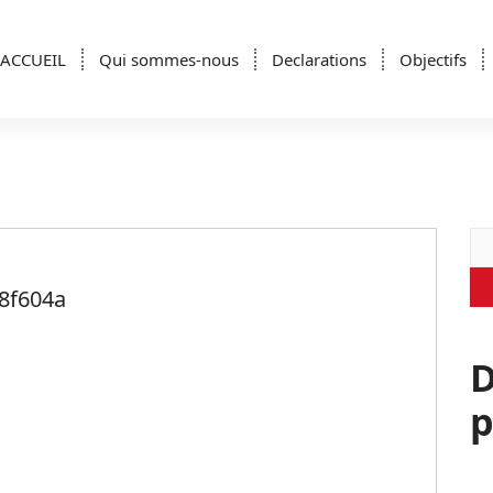
ACCUEIL
Qui sommes-nous
Declarations
Objectifs
Re
8f604a
D
p