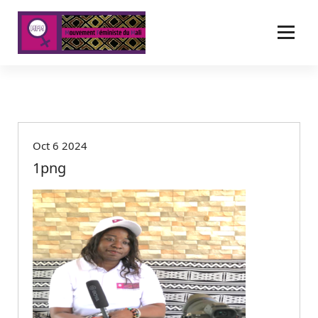
A
l
l
e
r
a
u
c
o
Oct 6 2024
n
t
1png
e
n
u