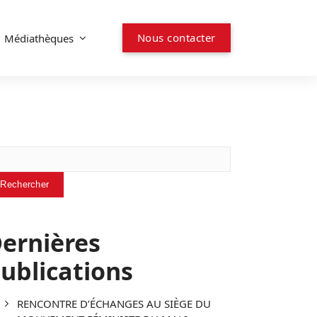
N
o
u
s
c
o
n
t
a
c
t
e
r
Médiathèques
chercher
Rechercher
ernières
ublications
RENCONTRE D’ÉCHANGES AU SIÈGE DU