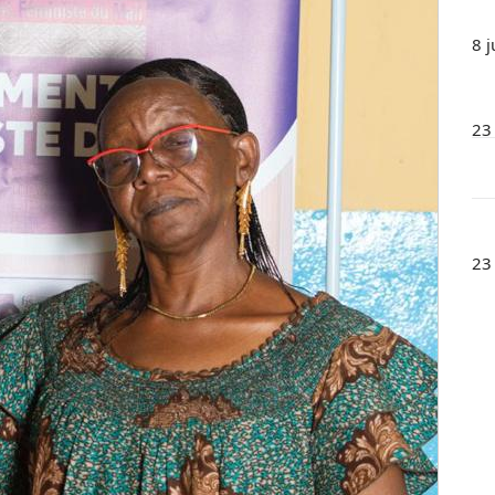
8 j
23
23